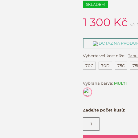
SKLADEM
1 300
Kč
vč.
DOTAZ NA PRODU
Vyberte velikost níže:
Tabul
70C
70D
75C
75
Vybraná barva:
MULTI
Zadejte počet kusů: