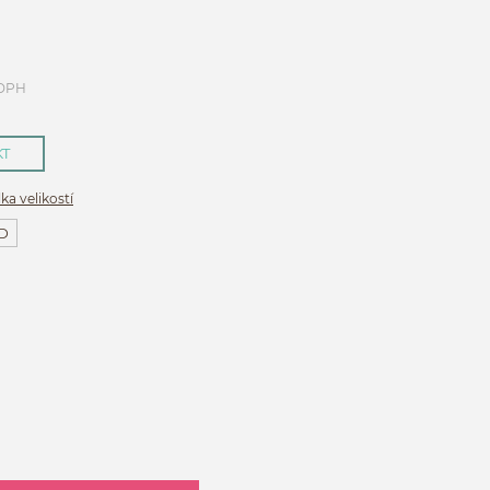
 DPH
KT
ka velikostí
D