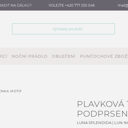
RADIT NA DÁLKU?
VOLEJTE +420 777 255 046
mail@
ÍCÍ
NOČNÍ PRÁDLO
OBLEČENÍ
PUNČOCHOVÉ ZBOŽ
ENKA MOTIF
PLAVKOVÁ 
PODPRSEN
LUNA SPLENDIDA
|
LUN-9