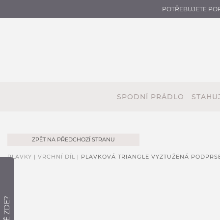
POTŘEBUJETE PO
SPODNÍ PRÁDLO
STAHUJ
ZPĚT NA PŘEDCHOZÍ STRANU
PLAVKY |
VRCHNÍ DÍL |
PLAVKOVÁ TRIANGLE VYZTUŽENÁ PODPRS