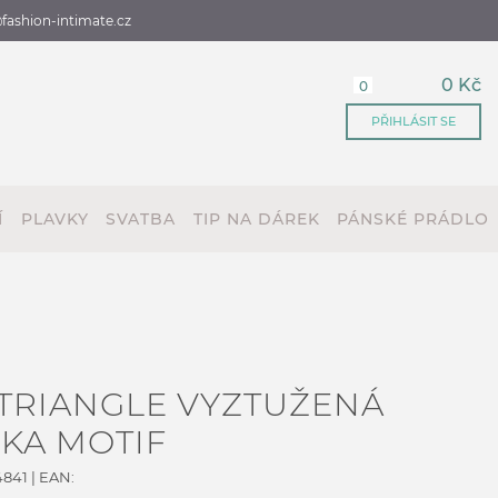
fashion-intimate.cz
0 Kč
0
PŘIHLÁSIT SE
Í
PLAVKY
SVATBA
TIP NA DÁREK
PÁNSKÉ PRÁDLO
TRIANGLE VYZTUŽENÁ
KA MOTIF
4841
| EAN: