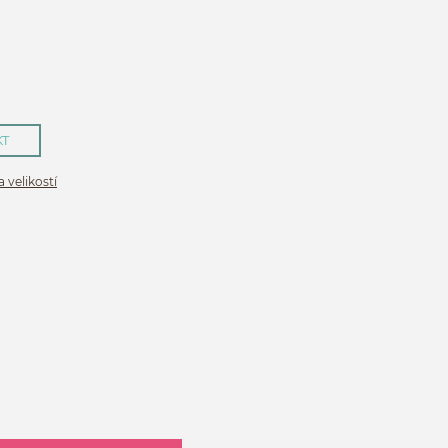
H
KT
 velikostí