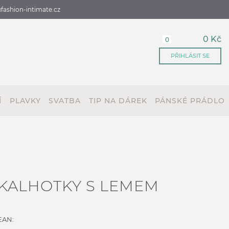
fashion-intimate.cz
0 Kč
0
PŘIHLÁSIT SE
Í
PLAVKY
SVATBA
TIP NA DÁREK
PÁNSKÉ PRÁDLO
KALHOTKY S LEMEM
EAN: