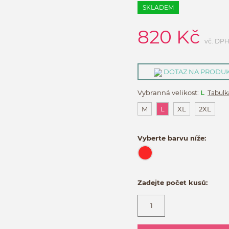
SKLADEM
820
Kč
vč. DP
DOTAZ NA PRODU
Vybranná velikost:
L
Tabulka
M
L
XL
2XL
Vyberte barvu níže:
Zadejte počet kusů: