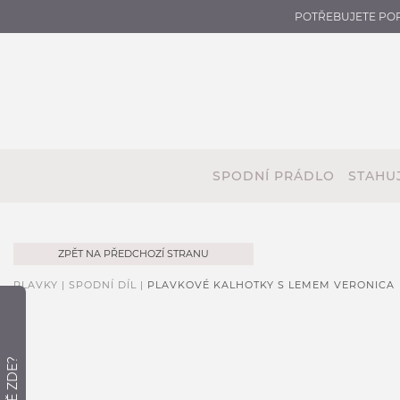
POTŘEBUJETE PO
SPODNÍ PRÁDLO
STAHUJ
ZPĚT NA PŘEDCHOZÍ STRANU
PLAVKY |
SPODNÍ DÍL |
PLAVKOVÉ KALHOTKY S LEMEM VERONICA