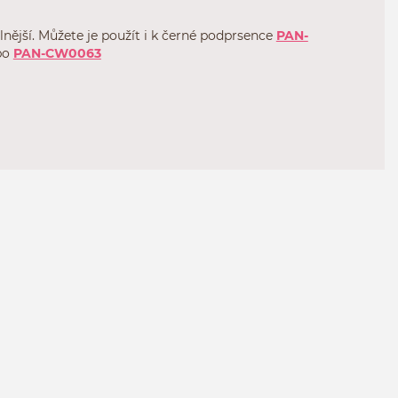
nější. Můžete je použít i k černé podprsence
PAN-
bo
PAN-CW0063