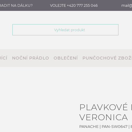
RADIT NA DÁLKU?
VOLEJTE +420 777 255 046
mail@
ÍCÍ
NOČNÍ PRÁDLO
OBLEČENÍ
PUNČOCHOVÉ ZBOŽ
PLAVKOVÉ 
VERONICA
PANACHE
|
PAN-SW0647
| 