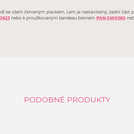
odí ke všem červeným plavkám. Lem je nastavitelný, zadní část pl
0623
nebo k proužkovaným bandeau bikinám
PAN-SW0560
ne
PODOBNÉ PRODUKTY