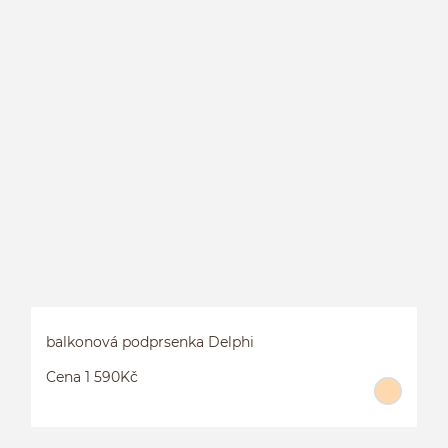
B
balkonová podprsenka Delphi
Cena 1 590Kč