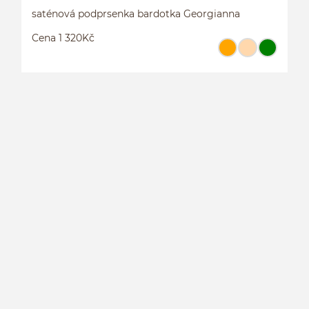
saténová podprsenka bardotka Georgianna
Cena 1 320Kč
S
G