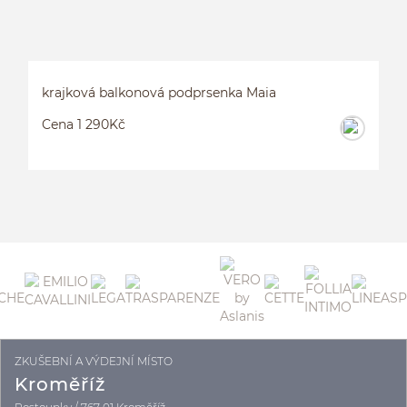
krajková balkonová podprsenka Maia
Cena 1 290Kč
ZKUŠEBNÍ A VÝDEJNÍ MÍSTO
K
Kroměříž