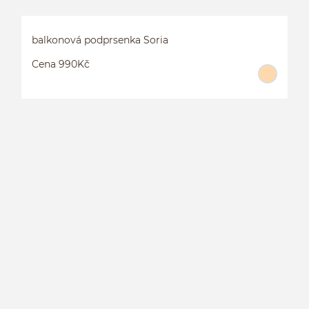
balkonová podprsenka Soria
Cena 990Kč
B