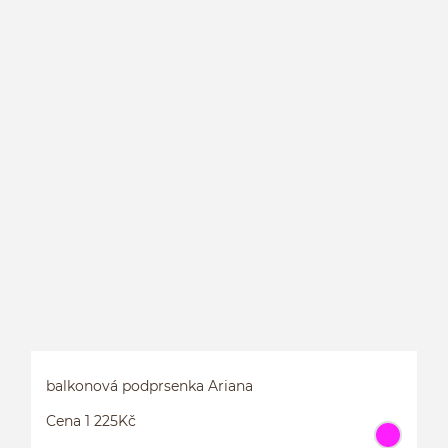
S
balkonová podprsenka Ariana
Cena 1 225Kč