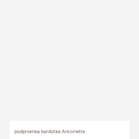
B
podprsenka bardotka Antoinette