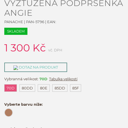
VYZTUŽENÁ PODPRSENKA
ANGIE
PANACHE
|
PAN-5796
| EAN:
SKLADEM
1 300
Kč
vč. DPH
DOTAZ NA PRODUKT
Vybranná velikost:
70D
Tabulka velikostí
70D
80DD
80E
85DD
85F
Vyberte barvu níže: