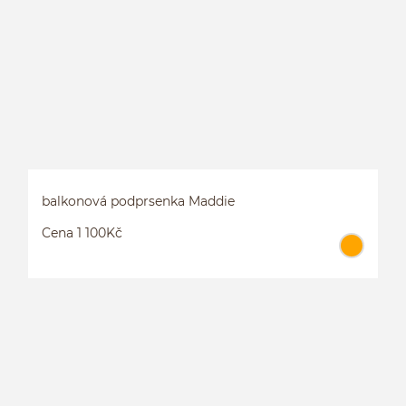
P
balkonová podprsenka Maddie
Cena 1 100Kč