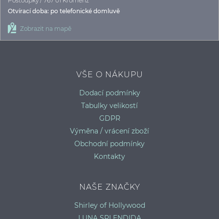
Postoupky / 767 01 Kroměříž
Otvírací doba: po telefonické domluvě
Zobrazit na mapě
VŠE O NÁKUPU
Dodací podmínky
Tabulky velikostí
GDPR
Výměna / vrácení zboží
Obchodní podmínky
Kontakty
NAŠE ZNAČKY
Shirley of Hollywood
LUNA SPLENDIDA