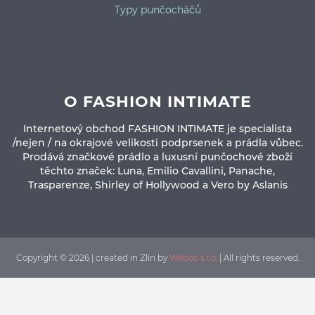
Typy punčocháčů
O FASHION INTIMATE
Internetový obchod FASHION INTIMATE je specialista
/nejen / na okrajové velikosti podprsenek a prádla vůbec.
Prodává značkové prádlo a luxusní punčochové zboží
těchto značek: Luna, Emilio Cavallini, Panache,
Trasparenze, Shirley of Hollywood a Vero by Aslanis
Copyright © 2026 | created in Zlin by
Weboo s.r.o.
| All rights reserved.