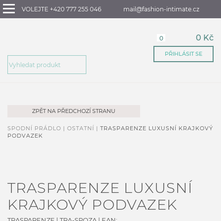
VOLEJTE +420 777 255 046
mail@fashion-intimate.cz
0 Kč
0
PŘIHLÁSIT SE
ZPĚT NA PŘEDCHOZÍ STRANU
SPODNÍ PRÁDLO |
OSTATNÍ |
TRASPARENZE LUXUSNÍ KRAJKOVÝ
PODVAZEK
TRASPARENZE LUXUSNÍ
KRAJKOVÝ PODVAZEK
TRASPARENZE
|
TRA-SPOZA
| EAN: