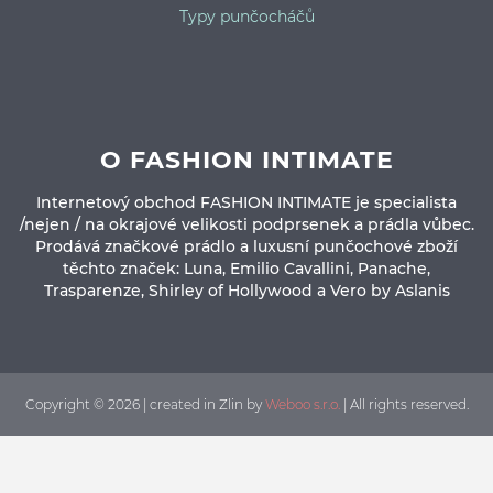
Typy punčocháčů
O FASHION INTIMATE
Internetový obchod FASHION INTIMATE je specialista
/nejen / na okrajové velikosti podprsenek a prádla vůbec.
Prodává značkové prádlo a luxusní punčochové zboží
těchto značek: Luna, Emilio Cavallini, Panache,
Trasparenze, Shirley of Hollywood a Vero by Aslanis
Copyright © 2026 | created in Zlin by
Weboo s.r.o.
| All rights reserved.