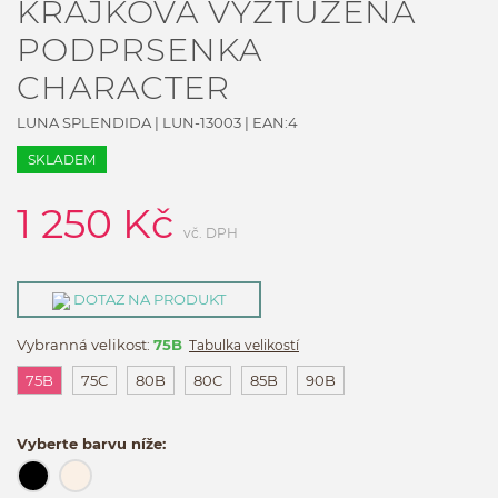
KRAJKOVÁ VYZTUŽENÁ
PODPRSENKA
CHARACTER
LUNA SPLENDIDA
|
LUN-13003
| EAN:
4
SKLADEM
1 250
Kč
vč. DPH
DOTAZ NA PRODUKT
Vybranná velikost:
75B
Tabulka velikostí
75B
75C
80B
80C
85B
90B
Vyberte barvu níže: