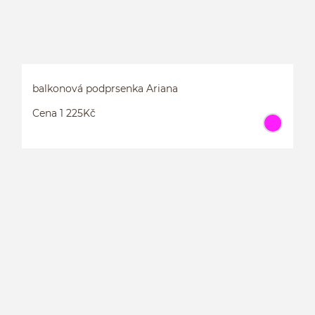
balkonová podprsenka Ariana
Cena 1 225Kč
B