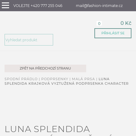
VOLEJTE +420 777 255 046
mail@fashion-intimate.cz
0 Kč
0
PŘIHLÁSIT SE
ZPĚT NA PŘEDCHOZÍ STRANU
SPODNÍ PRÁDLO |
PODPRSENKY |
MALÁ PRSA |
LUNA
SPLENDIDA KRAJKOVÁ VYZTUŽENÁ PODPRSENKA CHARACTER
LUNA SPLENDIDA