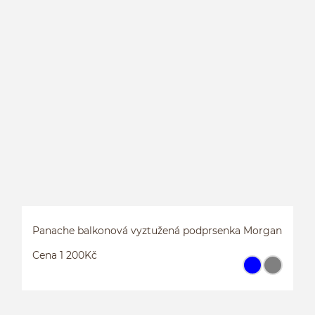
P
Panache balkonová vyztužená podprsenka Morgan
Cena 1 200Kč