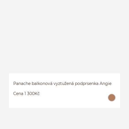
B
Panache balkonová vyztužená podprsenka Angie
Cena 1 300Kč