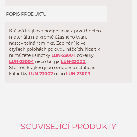
POPIS PRODUKTU
Krásná krajková podprsenka z prvotřídního
materiálu má kromě úžasného tvaru
nastavitelná ramínka. Zapínání je ve
čtyřech polohách po dvou háčcích. Nosit k
ní můžete kalhotky
LUN-23001
, boxerky
LUN-23004
nebo tanga
LUN-23000
.
Stejnou krajkou jsou ozdobené i stahující
kalhotky
LUN-23002
nebo
LUN-23003
.
SOUVISEJÍCÍ PRODUKTY