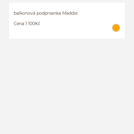
balkonová podprsenka Maddie
Cena 1 100Kč
B