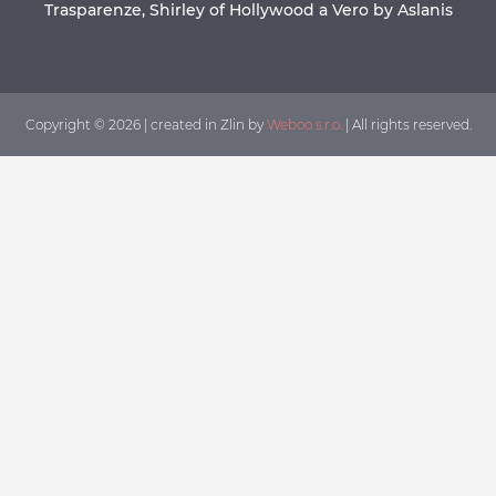
Trasparenze, Shirley of Hollywood a Vero by Aslanis
Copyright © 2026 | created in Zlin by
Weboo s.r.o.
| All rights reserved.