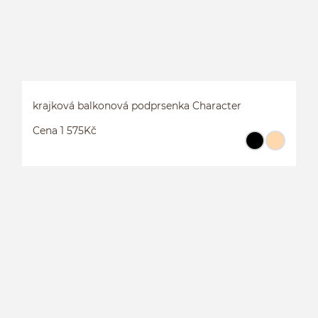
krajková balkonová podprsenka Character
Cena 1 575Kč
K