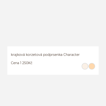
C
krajková korzetová podprsenka Character
Cena 1 250Kč