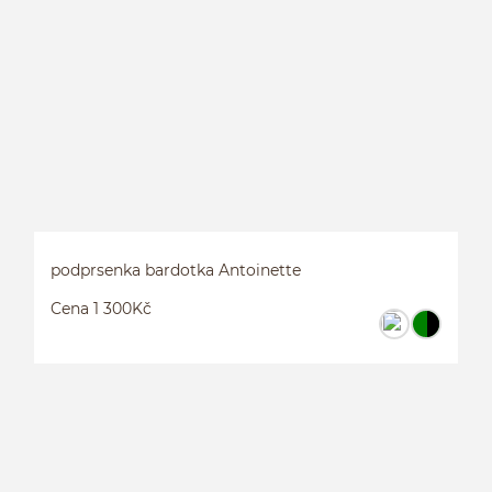
B
podprsenka bardotka Antoinette
Cena 1 300Kč