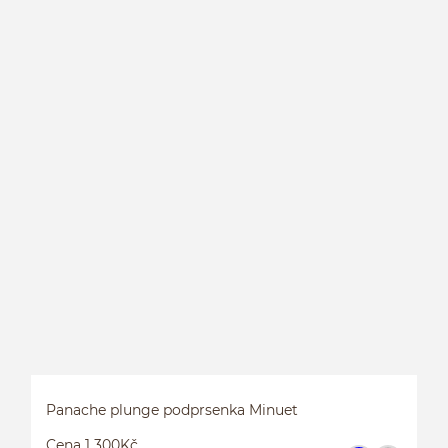
P
P
Panache plunge podprsenka Minuet
Cena 1 300Kč