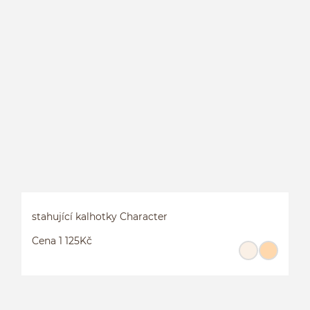
K
C
stahující kalhotky Character
Cena 1 125Kč