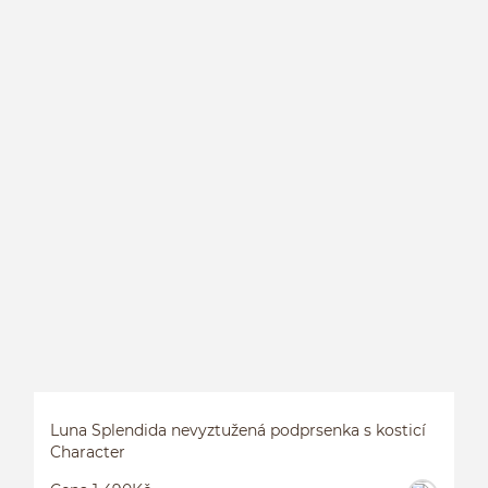
S
Luna Splendida nevyztužená podprsenka s kosticí
Character