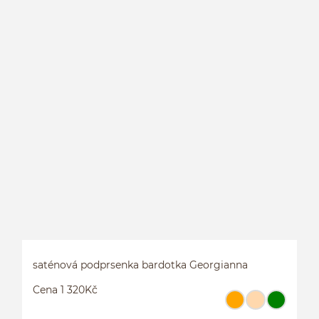
P
P
saténová podprsenka bardotka Georgianna
Cena 1 320Kč