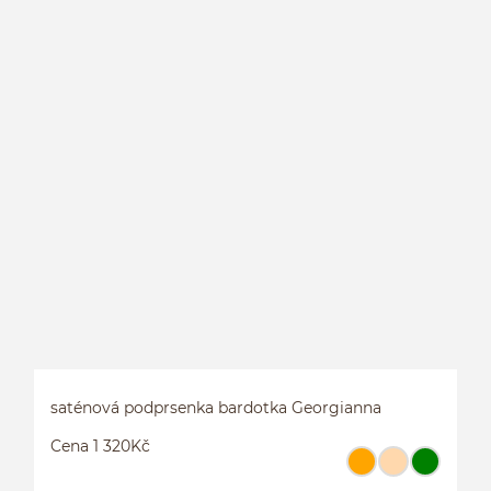
P
P
saténová podprsenka bardotka Georgianna
Cena 1 320Kč