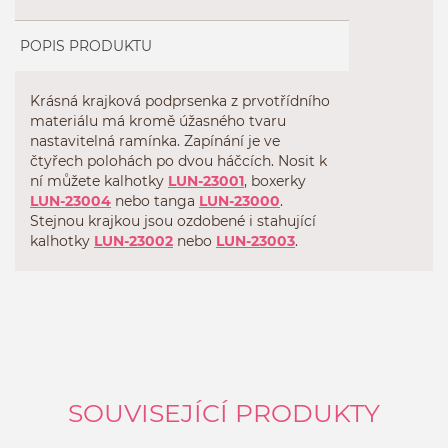
POPIS PRODUKTU
Krásná krajková podprsenka z prvotřídního
materiálu má kromě úžasného tvaru
nastavitelná ramínka. Zapínání je ve
čtyřech polohách po dvou háčcích. Nosit k
ní můžete kalhotky
LUN-23001
, boxerky
LUN-23004
nebo tanga
LUN-23000
.
Stejnou krajkou jsou ozdobené i stahující
kalhotky
LUN-23002
nebo
LUN-23003
.
SOUVISEJÍCÍ PRODUKTY