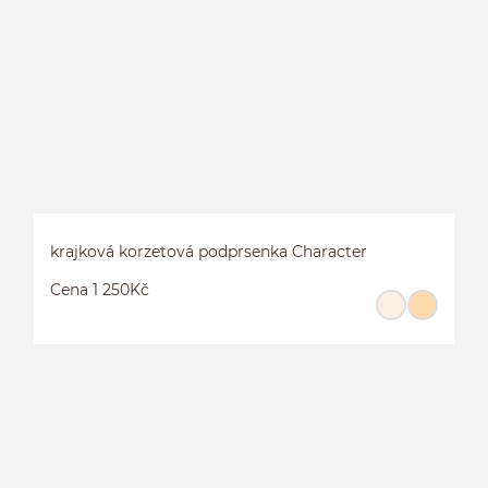
C
krajková korzetová podprsenka Character
Cena 1 250Kč