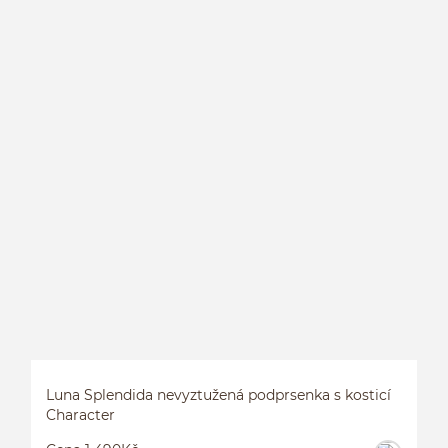
S
Luna Splendida nevyztužená podprsenka s kosticí
Character