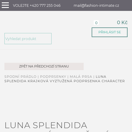
VOLEJTE +420 777 255 046
mail@fashion-intimate.cz
0 Kč
0
PŘIHLÁSIT SE
ZPĚT NA PŘEDCHOZÍ STRANU
SPODNÍ PRÁDLO |
PODPRSENKY |
MALÁ PRSA |
LUNA
SPLENDIDA KRAJKOVÁ VYZTUŽENÁ PODPRSENKA CHARACTER
LUNA SPLENDIDA