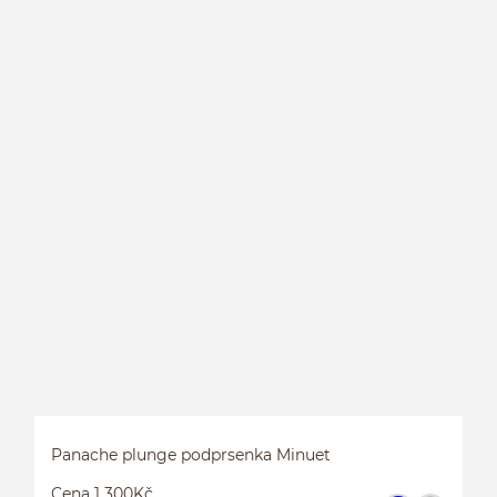
P
P
Panache plunge podprsenka Minuet
Cena 1 300Kč