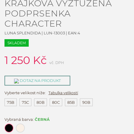
KRAJKOVÁ VYZTUŽENÁ
PODPRSENKA
CHARACTER
LUNA SPLENDIDA
|
LUN-13003
| EAN:
4
SKLADEM
1 250
Kč
vč. DPH
DOTAZ NA PRODUKT
Vyberte velikost níže:
Tabulka velikostí
75B
75C
80B
80C
85B
90B
Vybraná barva:
ČERNÁ