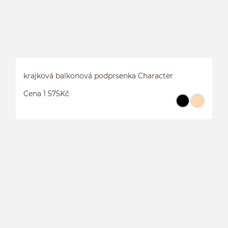
krajková balkonová podprsenka Character
Cena 1 575Kč
K