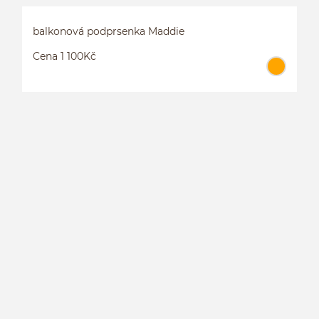
balkonová podprsenka Maddie
Cena 1 100Kč
B