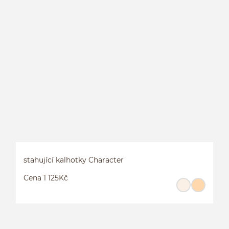
K
C
stahující kalhotky Character
Cena 1 125Kč