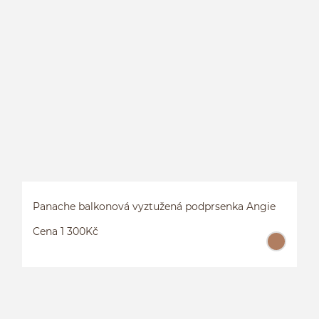
B
Panache balkonová vyztužená podprsenka Angie
Cena 1 300Kč