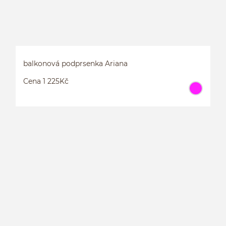
balkonová podprsenka Ariana
Cena 1 225Kč
B