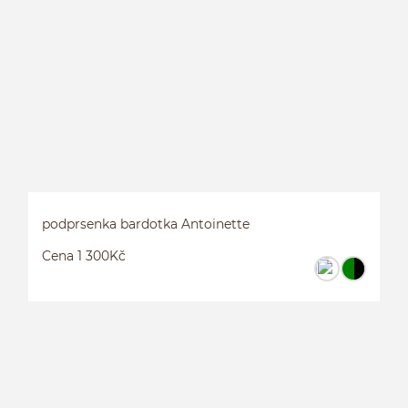
B
podprsenka bardotka Antoinette
Cena 1 300Kč