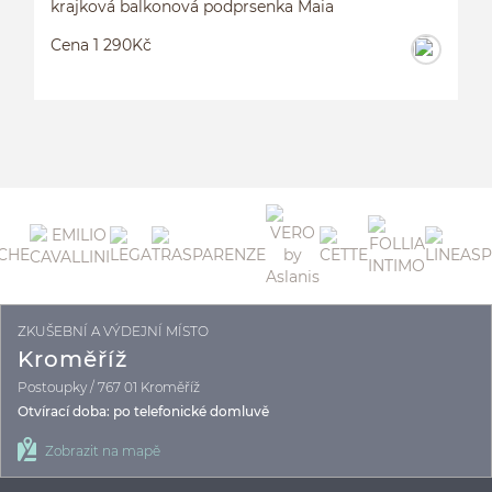
krajková balkonová podprsenka Maia
Cena 1 290Kč
ZKUŠEBNÍ A VÝDEJNÍ MÍSTO
K
Kroměříž
Postoupky / 767 01 Kroměříž
Otvírací doba: po telefonické domluvě
Zobrazit na mapě