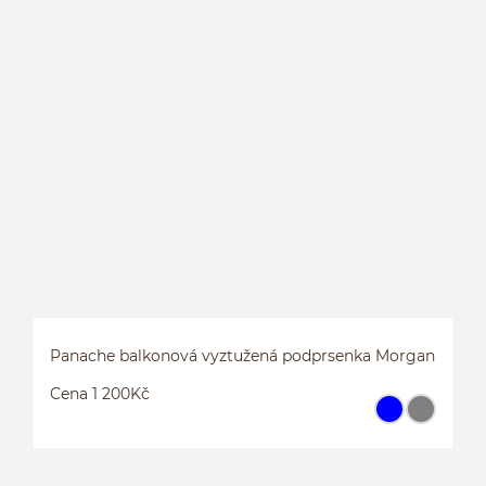
P
Panache balkonová vyztužená podprsenka Morgan
Cena 1 200Kč