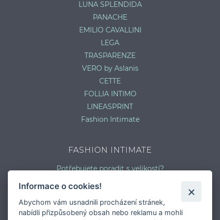
LUNA SPLENDIDA
PANACHE
EMILIO CAVALLINI
LEGA
TRASPARENZE
VERO by Aslanis
CETTE
FOLLIA INTIMO
LINEASPRINT
Fashion Intimate
FASHION INTIMATE
Potřebujete poradit s velikostí?
Jaký typ kalhotek je pro vás vhodný?
Informace o cookies!
Nejčastější chyby při výběru prádla
Abychom vám usnadnili procházení stránek,
Typy podprsenek
nabídli přizpůsobený obsah nebo reklamu a mohli
Druhy plavek