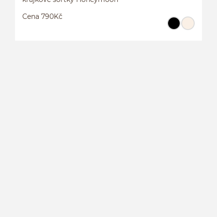
Cena 790Kč
K