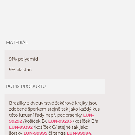
MATERIÁL
91% polyamid
9% elastan
POPIS PRODUKTU
Brazilky z dvouvrstvé žakárové krajky jsou
zdobené šperkem stejně tak jako každý kus
této luxusní řady např. podprsenky
LUN-
99292
/košíček B/,
LUN-99293
/košíček B/a
LUN-99392
/košíček C/ stejně tak jako
šortky
LUN-99995
či tanga
LUN-99994
.