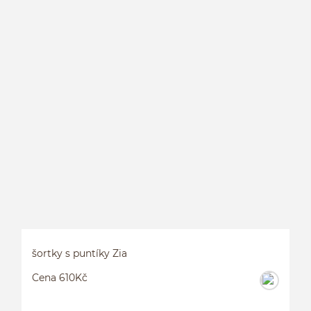
D
šortky s puntíky Zia
Cena 610Kč