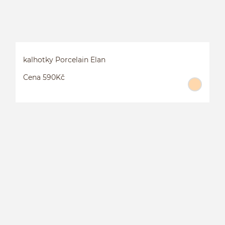
kalhotky Porcelain Elan
Cena 590Kč
K