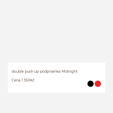
H
double push up podprsenka Midnight
Cena 1 350Kč