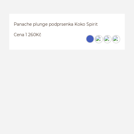
Panache plunge podprsenka Koko Spirit
Cena 1 260Kč
P