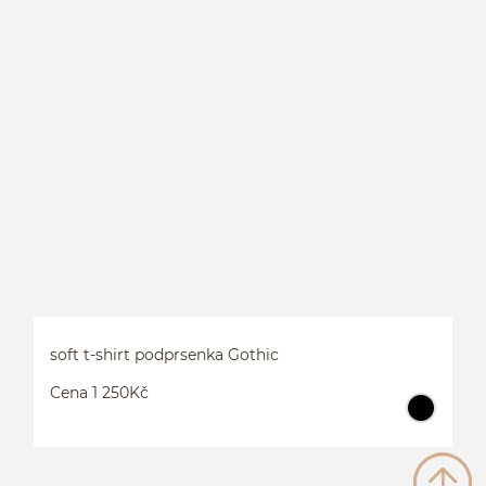
V
soft t-shirt podprsenka Gothic
Cena 1 250Kč