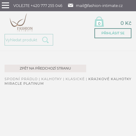
VOLEJTE +420 777 255 046
mail@fashion-intimate.cz
0 Kč
0
PŘIHLÁSIT SE
ZPĚT NA PŘEDCHOZÍ STRANU
SPODNÍ PRÁDLO |
KALHOTKY |
KLASICKÉ |
KRAJKOVÉ KALHOTKY
MIRACLE PLATINUM