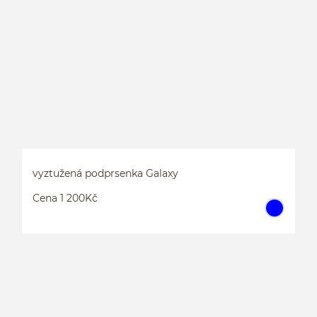
B
vyztužená podprsenka Galaxy
Cena 1 200Kč