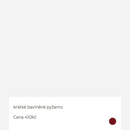
B
krátké bavlněné pyžamo
Cena 410Kč