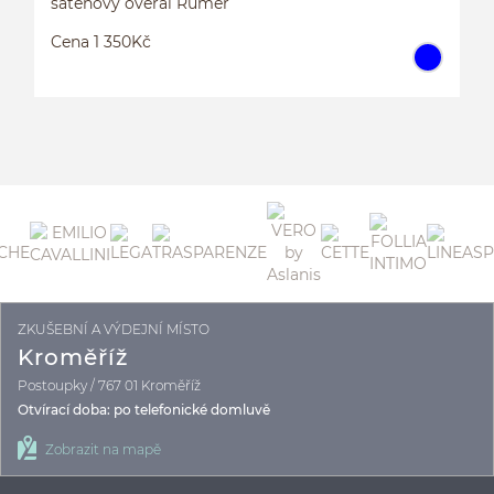
saténový overal Rumer
Cena 1 350Kč
ZKUŠEBNÍ A VÝDEJNÍ MÍSTO
S
Kroměříž
Postoupky / 767 01 Kroměříž
Otvírací doba: po telefonické domluvě
Zobrazit na mapě