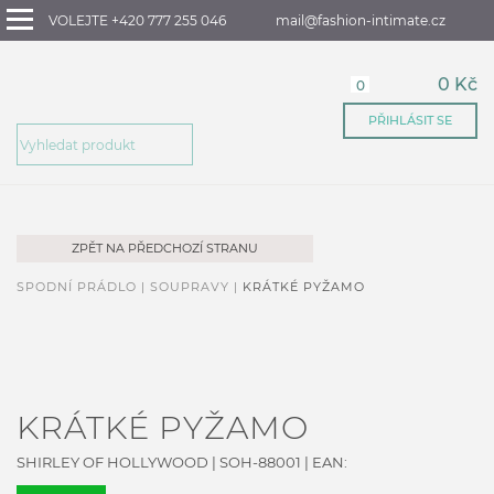
VOLEJTE +420 777 255 046
mail@fashion-intimate.cz
0 Kč
0
PŘIHLÁSIT SE
ZPĚT NA PŘEDCHOZÍ STRANU
SPODNÍ PRÁDLO |
SOUPRAVY |
KRÁTKÉ PYŽAMO
KRÁTKÉ PYŽAMO
SHIRLEY OF HOLLYWOOD
|
SOH-88001
| EAN: