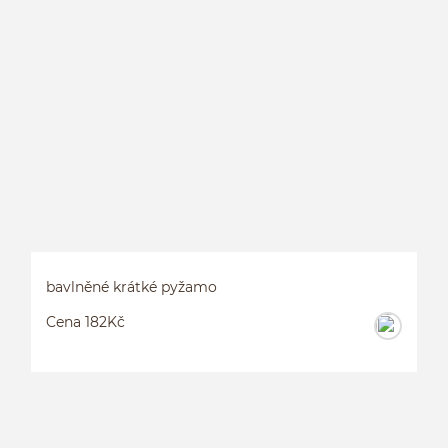
B
bavlněné krátké pyžamo
Cena 182Kč