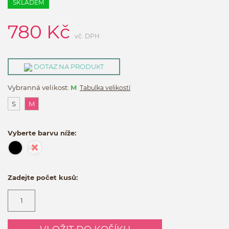
SKLADEM
780
Kč
vč. DPH
DOTAZ NA PRODUKT
Vybranná velikost:
M
Tabulka velikostí
S
M
Vyberte barvu níže:
Zadejte počet kusů: