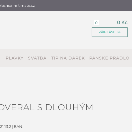
fashion-intimate.cz
0 Kč
0
PŘIHLÁSIT SE
Í
PLAVKY
SVATBA
TIP NA DÁREK
PÁNSKÉ PRÁDLO
OVERAL S DLOUHÝM
1.13.2
| EAN: