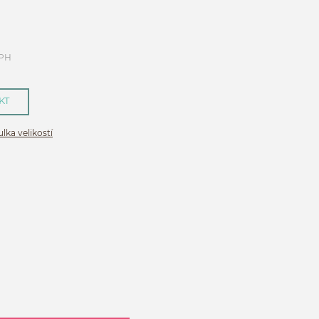
DPH
KT
lka velikostí