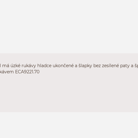
l má úzké rukávy hladce ukončené a šlapky bez zesílené paty a š
rukávem
ECA9221.70