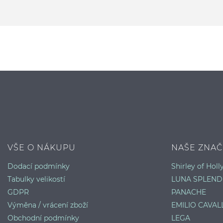
VŠE O NÁKUPU
NAŠE ZNAČ
Dodací podmínky
Shirley of Hol
Tabulky velikostí
LUNA SPLEND
GDPR
PANACHE
Výměna / vrácení zboží
EMILIO CAVALL
Obchodní podmínky
LEGA