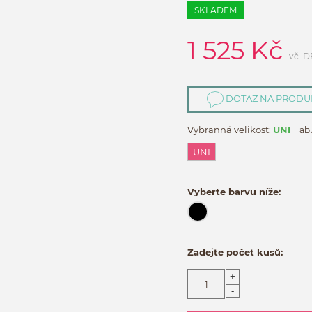
SKLADEM
1 525
Kč
vč. 
DOTAZ NA PRODU
Vybranná velikost:
UNI
Tabu
UNI
Vyberte barvu níže:
Zadejte počet kusů:
+
-