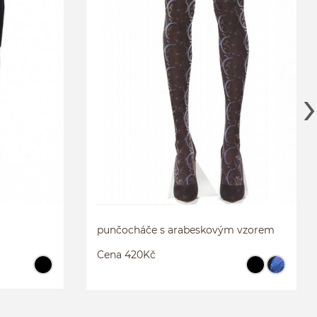
HLADKÝ OVERAL
uni
punčocháče s arabeskovým vzorem
Cena 420Kč