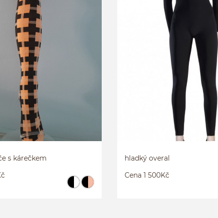
JKOVÝ BEZEŠVÝ
PUNČOCHÁČE S KÁREČKEM
S/M
M/L
e s kárečkem
hladký overal
Kč
Cena 1 500Kč