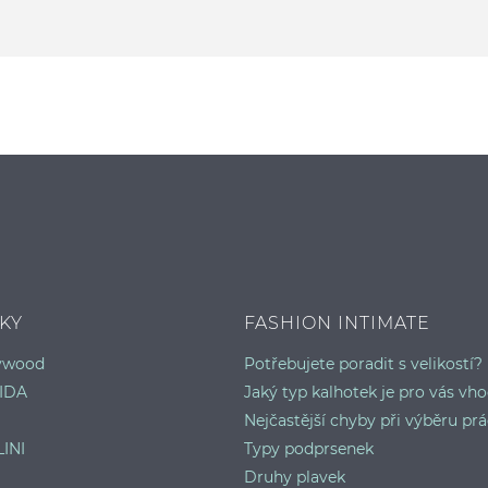
KY
FASHION INTIMATE
lywood
Potřebujete poradit s velikostí?
IDA
Jaký typ kalhotek je pro vás vh
Nejčastější chyby při výběru prá
INI
Typy podprsenek
Druhy plavek