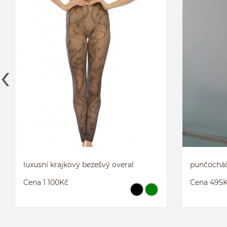
VLNĚNÉ VROUBKOVANÉ
LUXUSNÍ KRA
PUNČOCHÁČE SCREENPLAY
OVERAL
2
S/M
M/L
luxusní krajkový bezešvý overal
punčocháč
Cena 1 100Kč
Cena 495