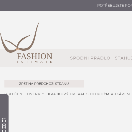
POTŘEBUJETE PO
SPODNÍ PRÁDLO
STAHUJ
ZPĚT NA PŘEDCHOZÍ STRANU
OBLEČENÍ |
OVERALY |
KRAJKOVÝ OVERAL S DLOUHÝM RUKÁVEM