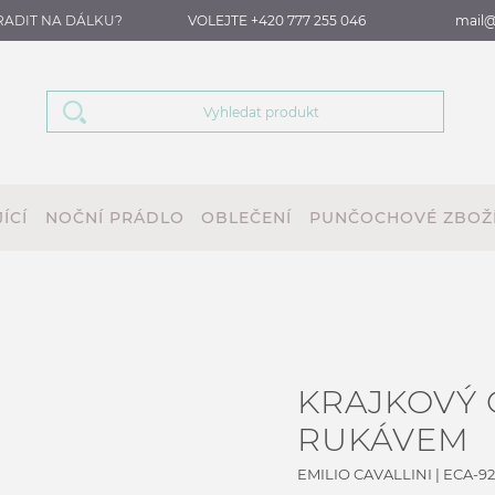
RADIT NA DÁLKU?
VOLEJTE +420 777 255 046
mail@
ÍCÍ
NOČNÍ PRÁDLO
OBLEČENÍ
PUNČOCHOVÉ ZBOŽ
KRAJKOVÝ 
RUKÁVEM
EMILIO CAVALLINI
|
ECA-922