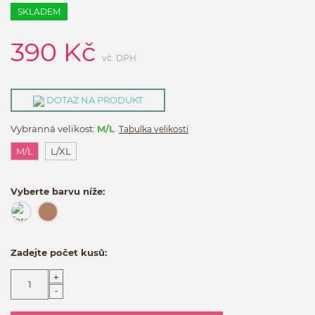
SKLADEM
390
Kč
vč. DPH
DOTAZ NA PRODUKT
Vybranná velikost:
M/L
Tabulka velikostí
M/L
L/XL
Vyberte barvu níže:
Zadejte počet kusů:
+
-