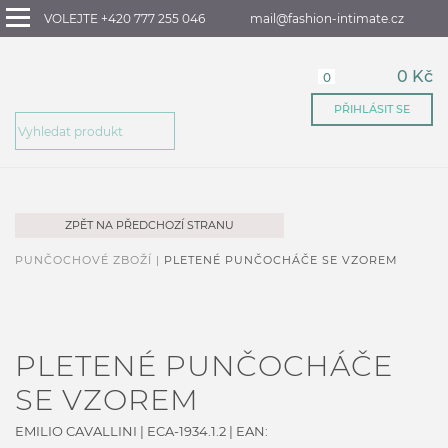
VOLEJTE +420 777 255 046
mail@fashion-intimate.cz
0 Kč
0
PŘIHLÁSIT SE
ZPĚT NA PŘEDCHOZÍ STRANU
PUNČOCHOVÉ ZBOŽÍ |
PLETENÉ PUNČOCHÁČE SE VZOREM
PLETENÉ PUNČOCHÁČE
SE VZOREM
EMILIO CAVALLINI
|
ECA-1934.1.2
| EAN: