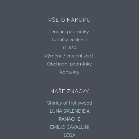
VŠE O NÁKUPU
HLADKÉ PUNČOCHÁČE S DÍRKAMI
V
Dodací podmínky
S/M
M/L
Tabulky velikostí
GDPR
Výměna / vrácení zboží
Obchodní podmínky
Kontakty
NAŠE ZNAČKY
Shirley of Hollywood
LUNA SPLENDIDA
PANACHE
EMILIO CAVALLINI
LEGA