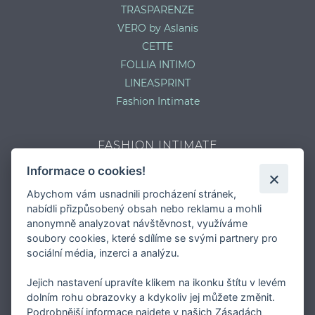
TRASPARENZE
VERO by Aslanis
CETTE
FOLLIA INTIMO
LINEASPRINT
Fashion Intimate
FASHION INTIMATE
Informace o cookies!
Potřebujete poradit s velikostí?
Jaký typ kalhotek je pro vás vhodný?
Abychom vám usnadnili procházení stránek,
Nejčastější chyby při výběru prádla
nabídli přizpůsobený obsah nebo reklamu a mohli
anonymně analyzovat návštěvnost, využíváme
Typy podprsenek
soubory cookies, které sdílíme se svými partnery pro
Druhy plavek
sociální média, inzerci a analýzu.
Typy punčocháčů
Jejich nastavení upravíte klikem na ikonku štítu v levém
dolním rohu obrazovky a kdykoliv jej můžete změnit.
Podrobnější informace najdete v našich Zásadách