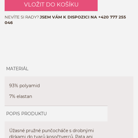
VLOŽIT DO KOŠÍKU
NEVÍTE SI RADY?
JSEM VÁM K DISPOZICI NA
+420 777 255
046
MATERIÁL
93% polyamid
7% elastan
POPIS PRODUKTU
Úžasné pružné punčocháče s drobnými
dírkami do tvarů kosočtverců. Pata ani