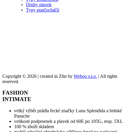
Druhy plavek
Typy punčocháčů
O FASHION INTIMATE
Internetový obchod FASHION INTIMATE je specialista /nejen / na
okrajové velikosti podprsenek a prádla vůbec. Prodává značkové
prádlo a luxusní punčochové zboží těchto značek: Luna, Emilio
Cavallini, Panache, Trasparenze, Shirley of Hollywood a Vero by
Aslanis
Copyright © 2026 | created in Zlin by
Weboo s.r.o.
| All rights
reserved.
FASHION
INTIMATE
velký výběr prádla řecké značky Luna Splendida a britské
Panache
velikosti podprsenek a plavek od 60E po 105G, resp. 5XL
100 % zboží skladem
rychlé odeslání objednávky-většinou hned po zaplacení,