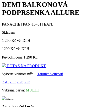
DEMI BALKONOVÁ
PODPRSENKA ALLURE
PANACHE
|
PAN-10761
| EAN:
Skladem
1 290
Kč
vč. DPH
1290
Kč
vč. DPH
Původní cena
1 290
Kč
DOTAZ NA PRODUKT
Vyberte velikost níže:
Tabulka velikostí
75D
75E
75F
80D
Vybraná barva:
MULTI
Zadejte počet kusů: