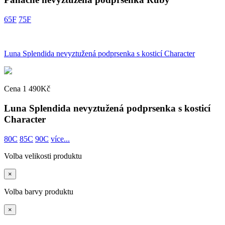
65F
75F
Luna Splendida nevyztužená podprsenka s kosticí Character
Cena 1 490Kč
Luna Splendida nevyztužená podprsenka s kosticí
Character
80C
85C
90C
více...
Volba velikosti produktu
×
Volba barvy produktu
×