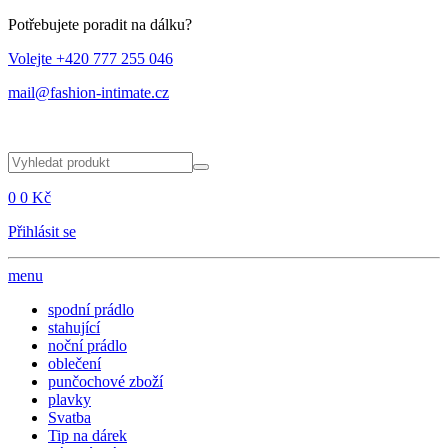
Potřebujete poradit na dálku?
Volejte +420 777 255 046
mail@fashion-intimate.cz
0
0 Kč
Přihlásit se
menu
spodní prádlo
stahující
noční prádlo
oblečení
punčochové zboží
plavky
Svatba
Tip na dárek